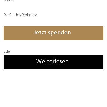
Danke!
Die Publico-Redaktion
Jetzt spenden
Spreu & Weizen
Von
Alexander Wendt
18.07.2025
oder
6 Kommentare
Weiterlesen