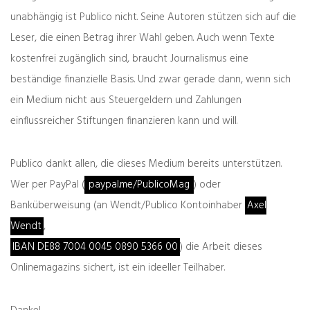
unabhängig ist Publico nicht. Seine Autoren stützen sich auf die
Leser, die einen Betrag ihrer Wahl geben. Auch wenn Texte
kostenfrei zugänglich sind, braucht Journalismus eine
Spreu & Weizen
beständige finanzielle Basis. Und zwar gerade dann, wenn sich
Zeller der Woche: Mehrheitler
ein Medium nicht aus Steuergeldern und Zahlungen
einflussreicher Stiftungen finanzieren kann und will.
Von
Bernd Zeller
21.07.2025
1 Kommentar
Publico dankt allen, die dieses Medium bereits unterstützen.
Wer per PayPal (
paypal.me/PublicoMag
) oder
Banküberweisung (an Wendt/Publico Kontoinhaber
Axel
Wendt
,
IBAN DE88 7004 0045 0890 5366 00
) die Arbeit dieses
Onlinemagazins sichert, ist ein ideeller Teilhaber.