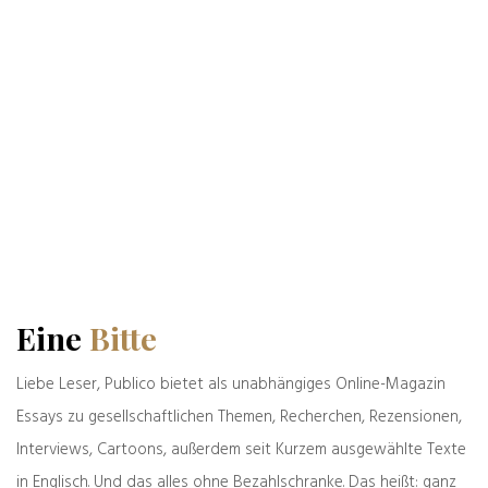
Mit der Ausstrahlung des teilweise akustisch
unverständlichen Interviews mit der AfD-
Chefin liefert die ARD den perfekten Grund, die
Überweisungen einzustellen und erst einmal
in aller Ruhe ein bevorstehendes Verfahren
bei Bundesverwaltungsgericht abzuwarten,
das beide Anstalten betrifft
Eine
Bitte
Liebe Leser, Publico bietet als unabhängiges Online-Magazin
Essays zu gesellschaftlichen Themen, Recherchen, Rezensionen,
Interviews, Cartoons, außerdem seit Kurzem ausgewählte Texte
in Englisch. Und das alles ohne Bezahlschranke. Das heißt: ganz