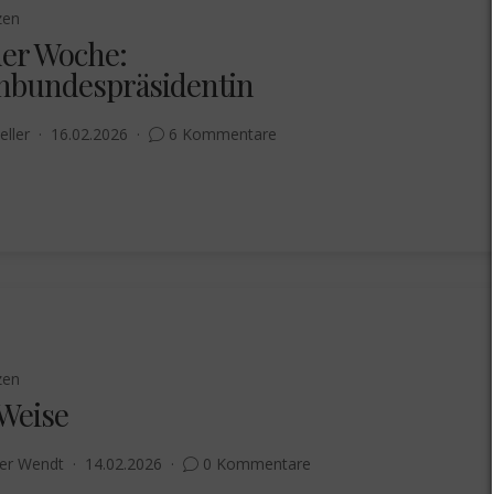
zen
der Woche:
bundespräsidentin
eller
16.02.2026
6 Kommentare
zen
 Weise
er Wendt
14.02.2026
0 Kommentare