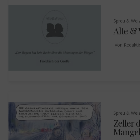
Spreu & Wei
Alte &
Von
Redakti
Spreu & Wei
Zeller 
Mange