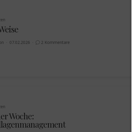
zen
 Weise
on
07.02.2026
2 Kommentare
zen
der Woche:
llagenmanagement