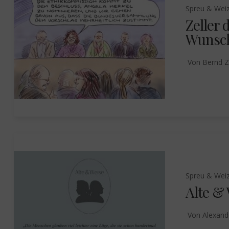
Spreu & Wei
Zeller 
Wunsch
Von
Bernd Z
Spreu & Wei
Alte &
Von
Alexand