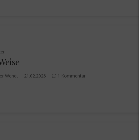
zen
 Weise
er Wendt
21.02.2026
1 Kommentar