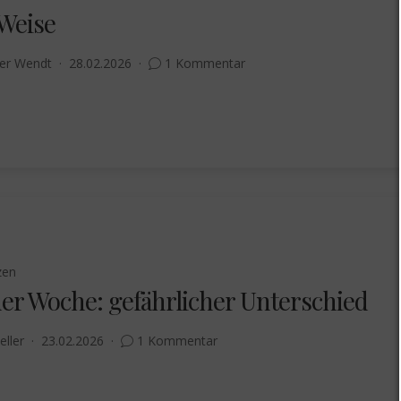
 Weise
er Wendt
28.02.2026
1 Kommentar
zen
der Woche: gefährlicher Unterschied
eller
23.02.2026
1 Kommentar