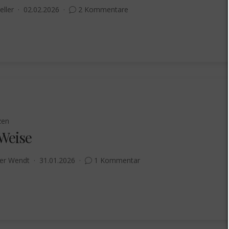
eller
02.02.2026
2 Kommentare
zen
 Weise
er Wendt
31.01.2026
1 Kommentar