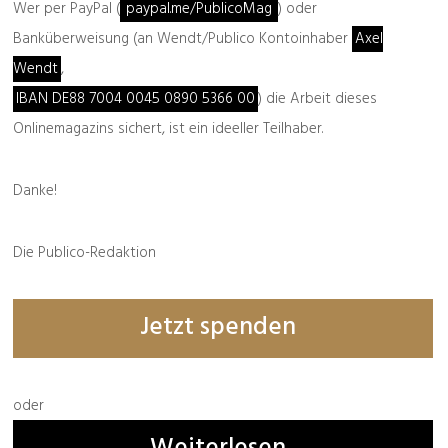
Wer per PayPal (
paypal.me/PublicoMag
) oder
Banküberweisung (an Wendt/Publico Kontoinhaber
Axel
Wendt
,
IBAN DE88 7004 0045 0890 5366 00
) die Arbeit dieses
Onlinemagazins sichert, ist ein ideeller Teilhaber.
Danke!
Die Publico-Redaktion
Jetzt spenden
oder