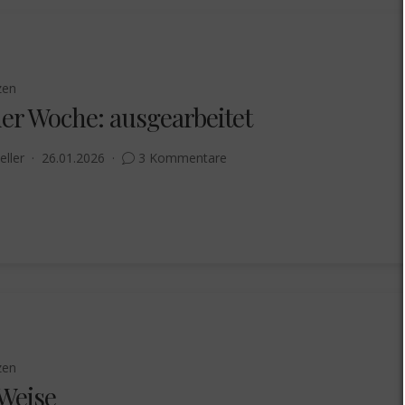
zen
der Woche: ausgearbeitet
eller
26.01.2026
3 Kommentare
zen
 Weise